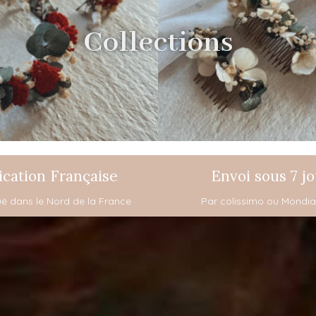
Collections
ication Française
Envoi sous 7 jo
tué dans le Nord de la France
Par colissimo ou Mondia