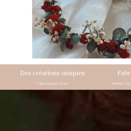
Des créations uniques
Fabr
Fabriquées main
Atelier si